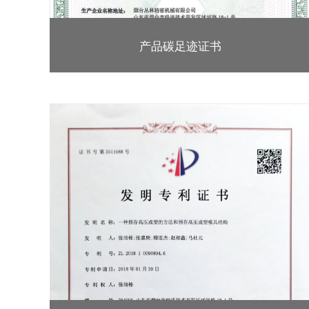
产品碳足迹证书