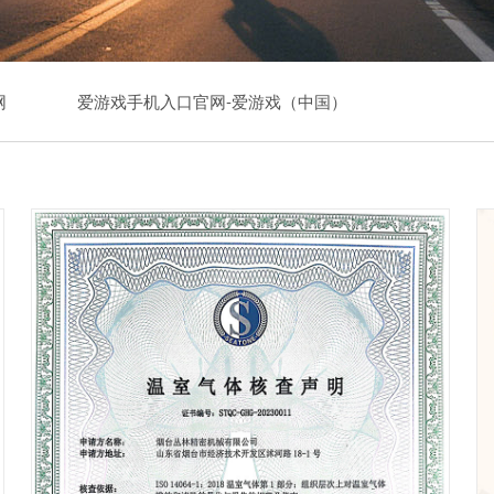
网
爱游戏手机入口官网-爱游戏（中国）