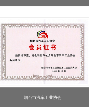
烟台市汽车工业协会