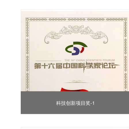
科技创新项目奖-1