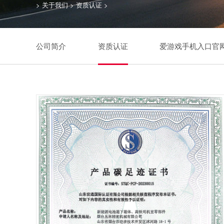
>
关于我们
>
资质认证
>
公司简介
资质认证
爱游戏手机入口官