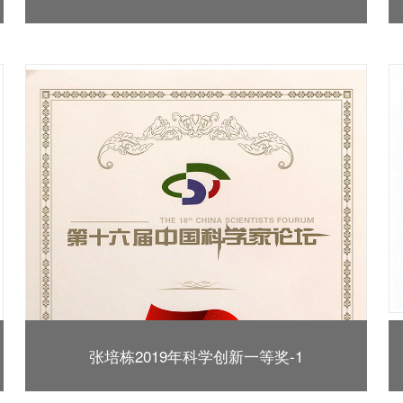
张培栋2019年科学创新一等奖-1