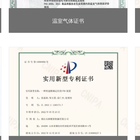
温室气体证书