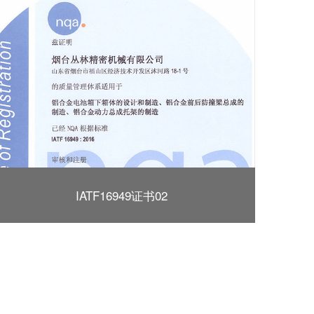
IATF16949证书02