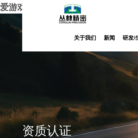
爱游戏手机入口官网
关于我们
新闻
研发/
资质认证