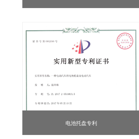
电池托盘专利