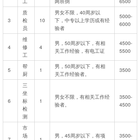
工
两班倒
6500
质
男女不限，40周岁以
5000-
3
检
10
下，中专以上学历或有经
6000
员
验者
维
男，50周岁以下，有相
4500-
4
修
4
关工作经验，有电工证
5500
工
帮
男，50周岁以下，有相
5
1
3500
厨
关工作经验者。
三
坐
男女不限，有相关工作经
3500-
6
标
1
验者。
4500
检
测
市
场
男，45周岁以下，有项
3500-
7
1