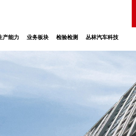
生产能力
业务板块
检验检测
丛林汽车科技