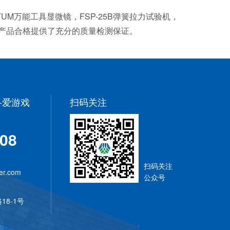
TUM万能工具显微镜，FSP-25B弹簧拉力试验机，
平，为产品合格提供了充分的质量检测保证。
-爱游戏
扫码关注
408
扫码关注
er.com
公众号
8-1号