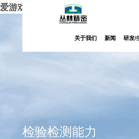
爱游戏手机入口官网
关于我们
新闻
研发/
检验检测能力