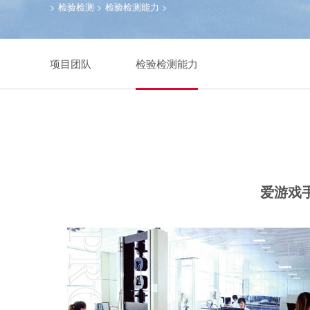
>
检验检测
>
检验检测能力
>
项目团队
检验检测能力
爱游戏