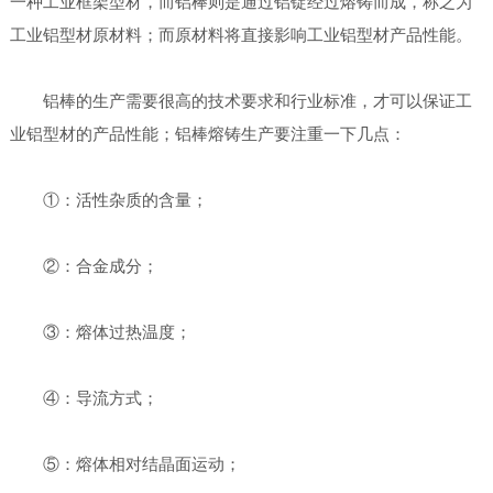
一种工业框架型材，而铝棒则是通过铝锭经过熔铸而成，称之为
工业铝型材原材料；而原材料将直接影响工业铝型材产品性能。
铝棒的生产需要很高的技术要求和行业标准，才可以保证工
业铝型材的产品性能；铝棒熔铸生产要注重一下几点：
①：活性杂质的含量；
②：合金成分；
③：熔体过热温度；
④：导流方式；
⑤：熔体相对结晶面运动；