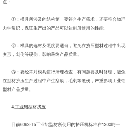
点：
①：模具所涉及的结构第一要符合生产需求，还要符合物理
力学常识，保证生产出的产品可以达到所使用的性能。
②：模具的选材及硬度要适当，避免在挤压型材过程中出现
变形，划伤等硬伤，影响最终产品质量。
③：要经常对模具进行清理检查，有问题要及时修理，避免
在型材挤压生产过程中产生刮痕，毛刺等硬伤，严重影响工业铝
型材产品质量。
4.工业铝型材挤压
目前6063-T5工业铝型材所使用的挤压机标准在1300吨—