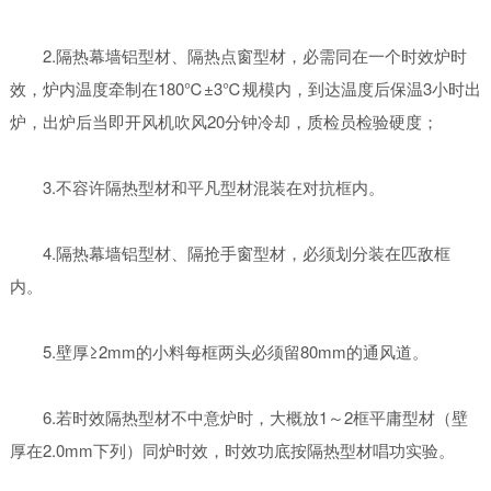
2.隔热幕墙铝型材、隔热点窗型材，必需同在一个时效炉时
效，炉内温度牵制在180℃±3℃规模内，到达温度后保温3小时出
炉，出炉后当即开风机吹风20分钟冷却，质检员检验硬度；
3.不容许隔热型材和平凡型材混装在对抗框内。
4.隔热幕墙铝型材、隔抢手窗型材，必须划分装在匹敌框
内。
5.壁厚≥2mm的小料每框两头必须留80mm的通风道。
6.若时效隔热型材不中意炉时，大概放1～2框平庸型材（壁
厚在2.0mm下列）同炉时效，时效功底按隔热型材唱功实验。