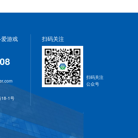
-爱游戏
扫码关注
408
扫码关注
er.com
公众号
8-1号