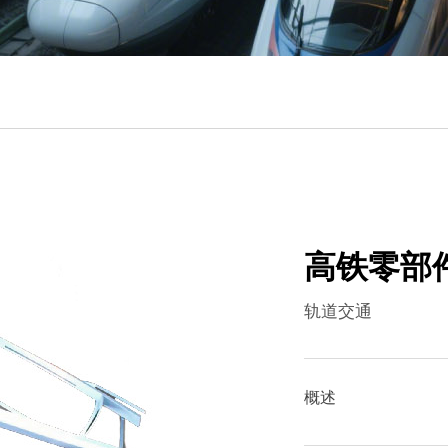
高铁零部
轨道交通
概述