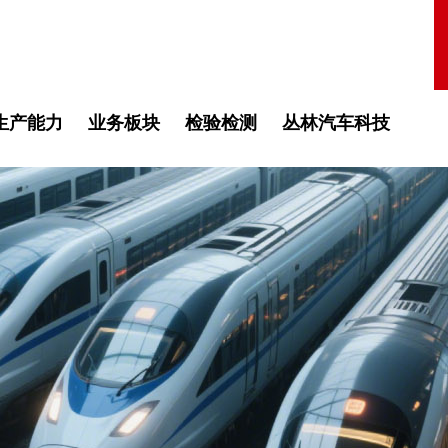
生产能力
业务板块
检验检测
丛林汽车科技