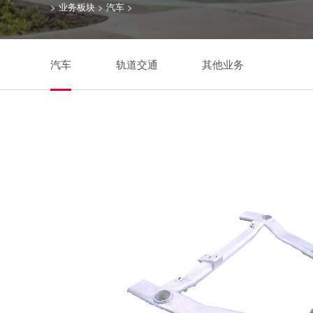
>
业务板块
>
汽车
>
汽车
轨道交通
其他业务