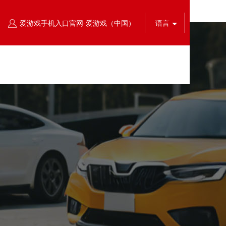
爱游戏手机入口官网-爱游戏（中国）
语言