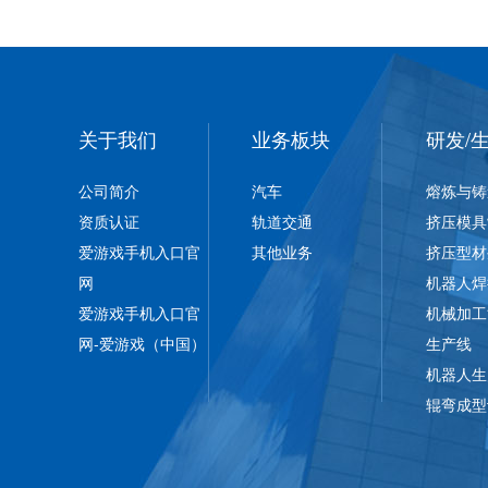
关于我们
业务板块
研发/
公司简介
汽车
熔炼与铸
资质认证
轨道交通
挤压模具
爱游戏手机入口官
其他业务
挤压型材
网
机器人焊
爱游戏手机入口官
机械加工
网-爱游戏（中国）
生产线
机器人生
辊弯成型