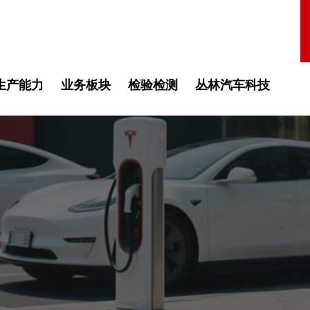
生产能力
业务板块
检验检测
丛林汽车科技