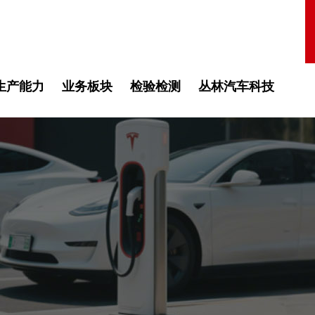
生产能力
业务板块
检验检测
丛林汽车科技