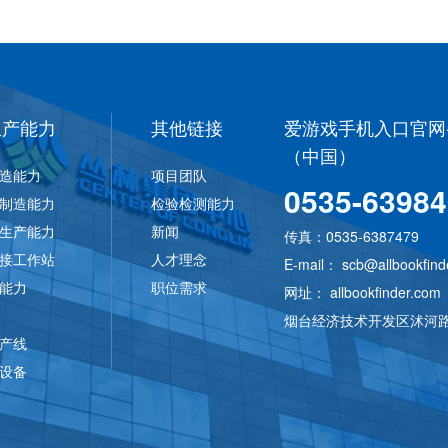
生产能力
其他链接
爱游戏手机入口官网
（中国）
造能力
项目团队
0535-6398
制造能力
检验检测能力
生产能力
新闻
传真：0535-6387479
接工作站
人才理念
E-mail：
scb@allbookfind
能力
职位需求
网址：
allbookfinder.com
烟台经济技术开发区沭河路1
产线
设备