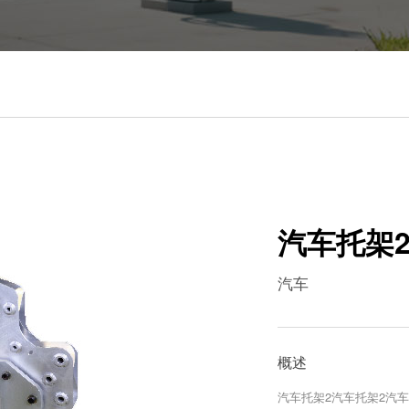
汽车托架
汽车
概述
汽车托架2汽车托架2汽车